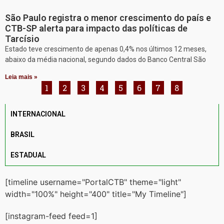
São Paulo registra o menor crescimento do país e
CTB-SP alerta para impacto das políticas de
Tarcísio
Estado teve crescimento de apenas 0,4% nos últimos 12 meses,
abaixo da média nacional, segundo dados do Banco Central São
Leia mais »
1
2
3
4
5
6
7
8
INTERNACIONAL
BRASIL
ESTADUAL
[timeline username="PortalCTB" theme="light"
width="100%" height="400" title="My Timeline"]
[instagram-feed feed=1]