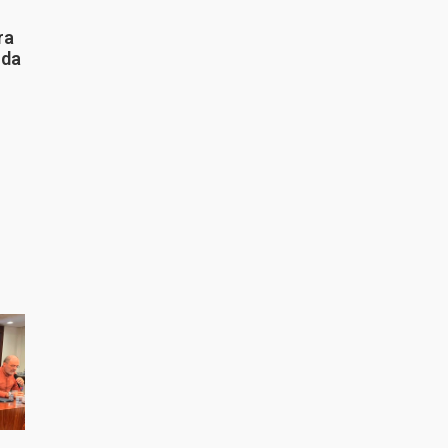
ra
 da