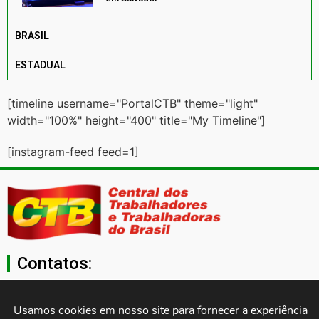
BRASIL
ESTADUAL
[timeline username="PortalCTB" theme="light"
width="100%" height="400" title="My Timeline"]
[instagram-feed feed=1]
Contatos:
secgeral@ctb.org.br
Usamos cookies em nosso site para fornecer a experiência 