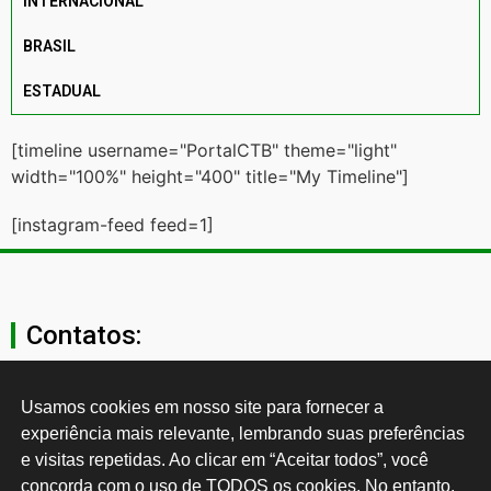
INTERNACIONAL
BRASIL
ESTADUAL
[timeline username="PortalCTB" theme="light"
width="100%" height="400" title="My Timeline"]
[instagram-feed feed=1]
Contatos:
secgeral@ctb.org.br
Usamos cookies em nosso site para fornecer a 
experiência mais relevante, lembrando suas preferências 
11 3874-0040
e visitas repetidas. Ao clicar em “Aceitar todos”, você 
concorda com o uso de TODOS os cookies. No entanto, 
Rua Cardoso de Almeida, 1843, Sumaré São Paulo - SP -