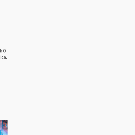
k O
ica,