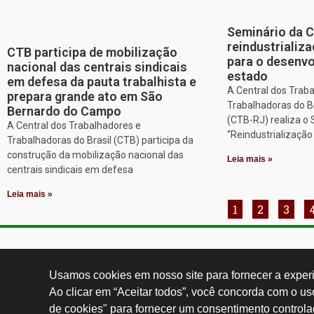
Seminário da 
reindustriali
CTB participa de mobilização
para o desenv
nacional das centrais sindicais
estado
em defesa da pauta trabalhista e
A Central dos Trab
prepara grande ato em São
Trabalhadoras do Br
Bernardo do Campo
(CTB-RJ) realiza o
A Central dos Trabalhadores e
“Reindustrializaçã
Trabalhadoras do Brasil (CTB) participa da
construção da mobilização nacional das
Leia mais »
centrais sindicais em defesa
Leia mais »
1
2
3
Contatos:
secgeral@
Usamos cookies em nosso site para fornecer a experiê
Ao clicar em “Aceitar todos”, você concorda com o u
de cookies" para fornecer um consentimento controla