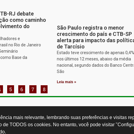
CTB-RJ debate
zação como caminho
olvimento do
São Paulo registra o menor
crescimento do país e CTB-SP
alhadores e
alerta para impacto das polític
asil no Rio de Janeiro
de Tarcísio
 Seminário
Estado teve crescimento de apenas 0,4
o como Base da
nos últimos 12 meses, abaixo da média
nacional, segundo dados do Banco Centr
São
Leia mais »
4
5
6
7
8
Rua Cardoso 
ctb.org.br
11 3874-0040
Paulo - SP -
ncia mais relevante, lembrando suas preferências e visitas repe
so de TODOS os cookies. No entanto, você pode visitar "Configu
do.
Desenvolvido por: