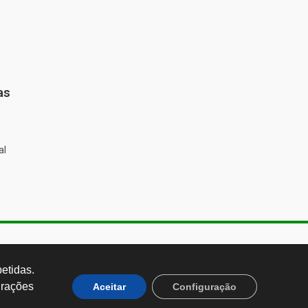
as
%
al
de Almeida, 1843, Sumaré São
 Brasil CEP: 01251-001
tidas. 
rações 
Aceitar
Configuração