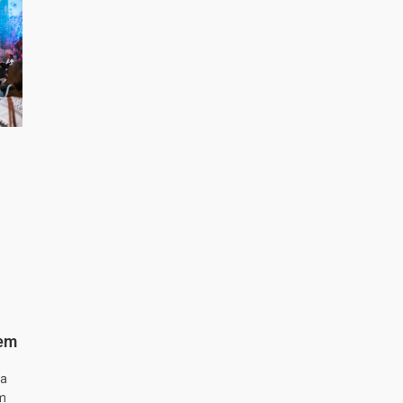
 em
ta
m