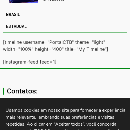
BRASIL
ESTADUAL
[timeline username="PortalCTB" theme="light"
width="100%" height="400" title="My Timeline"]
[instagram-feed feed=1]
Contatos:
secgeral@ctb.org.br
Usamos cookies em nosso site para fornecer a experiência 
mais relevante, lembrando suas preferências e visitas 
11 3874-0040
repetidas. Ao clicar em “Aceitar todos”, você concorda 