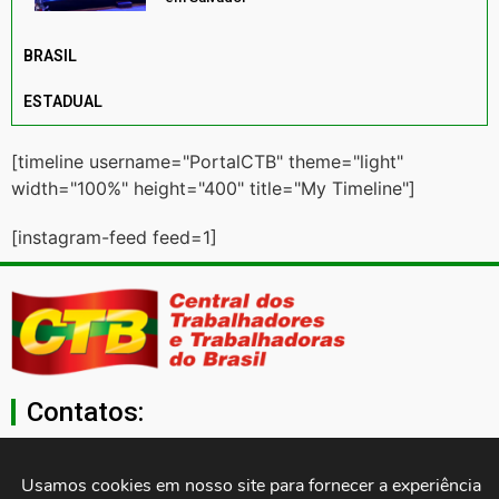
BRASIL
ESTADUAL
[timeline username="PortalCTB" theme="light"
width="100%" height="400" title="My Timeline"]
[instagram-feed feed=1]
Contatos:
secgeral@ctb.org.br
Usamos cookies em nosso site para fornecer a experiência 