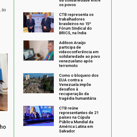
da solidariedade entre
os povos
, às
CTB representa os
trabalhadores
brasileiros no 15º
Fórum Sindical do
BRICS, na Índia
Adilson Araújo
participa de
videoconferência em
solidariedade ao povo
venezuelano após
terremoto
Como o bloqueio dos
EUA contra a
Venezuela impõe
desafios à
recuperação da
tragédia humanitária
CTB reúne
representantes de 21
países na Cúpula
Pública Mundial da
nho
América Latina em
Salvador