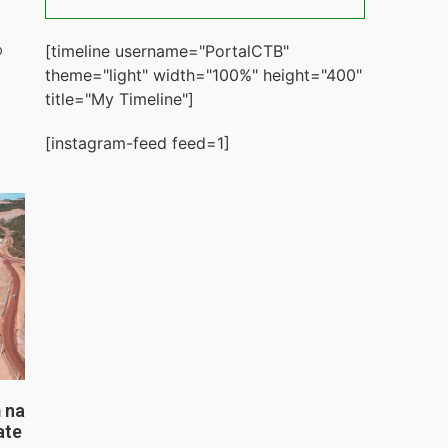
[timeline username="PortalCTB"
o
theme="light" width="100%" height="400"
title="My Timeline"]
[instagram-feed feed=1]
 na
ate