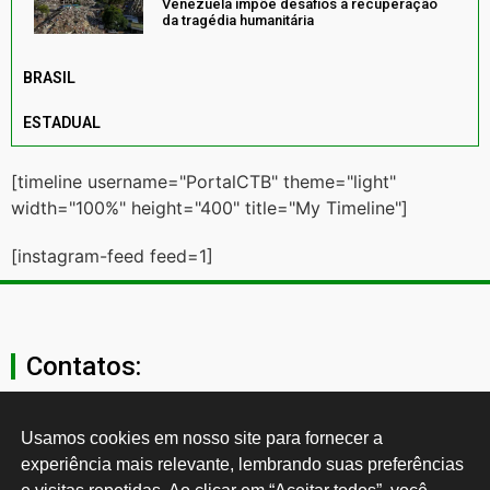
Venezuela impõe desafios à recuperação
da tragédia humanitária
BRASIL
ESTADUAL
[timeline username="PortalCTB" theme="light"
width="100%" height="400" title="My Timeline"]
[instagram-feed feed=1]
Contatos:
secgeral@ctb.org.br
Usamos cookies em nosso site para fornecer a 
experiência mais relevante, lembrando suas preferências 
11 3874-0040