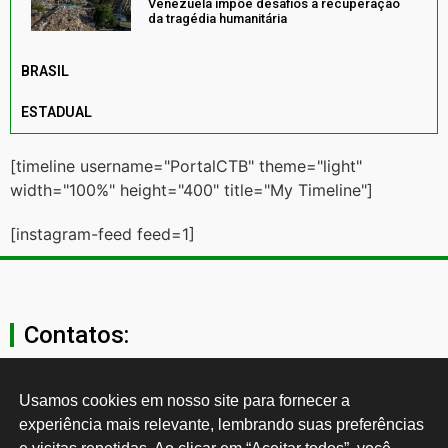
Venezuela impõe desafios à recuperação
da tragédia humanitária
BRASIL
ESTADUAL
[timeline username="PortalCTB" theme="light"
width="100%" height="400" title="My Timeline"]
[instagram-feed feed=1]
Contatos:
secgeral@ctb.org.br
Usamos cookies em nosso site para fornecer a 
experiência mais relevante, lembrando suas preferências 
11 3874-0040