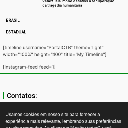
Venezuela impõe desafios à recuperação
da tragédia humanitária
BRASIL
ESTADUAL
[timeline username="PortalCTB" theme="light"
width="100%" height="400" title="My Timeline"]
[instagram-feed feed=1]
Contatos:
secgeral@ctb.org.br
Usamos cookies em nosso site para fornecer a 
experiência mais relevante, lembrando suas preferências 
11 3874-0040