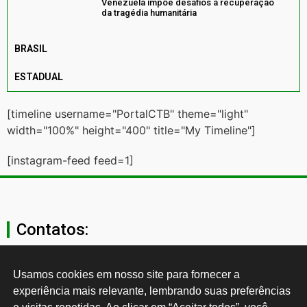
Venezuela impõe desafios à recuperação
da tragédia humanitária
BRASIL
ESTADUAL
[timeline username="PortalCTB" theme="light"
width="100%" height="400" title="My Timeline"]
[instagram-feed feed=1]
Contatos:
secgeral@ctb.org.br
Usamos cookies em nosso site para fornecer a 
experiência mais relevante, lembrando suas preferências 
11 3874-0040