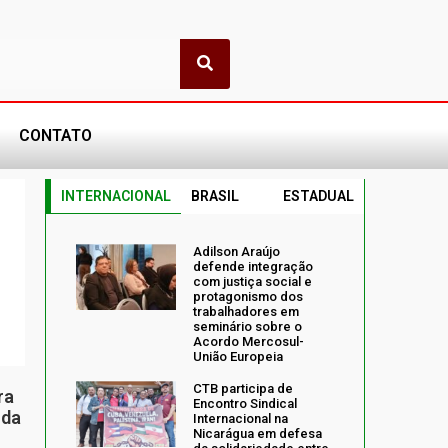
CONTATO
INTERNACIONAL
BRASIL
ESTADUAL
Adilson Araújo
defende integração
com justiça social e
protagonismo dos
trabalhadores em
seminário sobre o
Acordo Mercosul-
União Europeia
CTB participa de
ra
Encontro Sindical
 da
Internacional na
Nicarágua em defesa