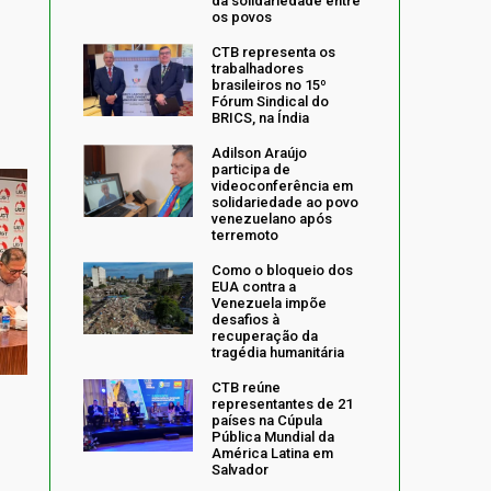
da solidariedade entre
os povos
CTB representa os
trabalhadores
brasileiros no 15º
Fórum Sindical do
BRICS, na Índia
Adilson Araújo
participa de
videoconferência em
solidariedade ao povo
venezuelano após
terremoto
Como o bloqueio dos
EUA contra a
Venezuela impõe
desafios à
recuperação da
tragédia humanitária
CTB reúne
representantes de 21
países na Cúpula
Pública Mundial da
América Latina em
Salvador