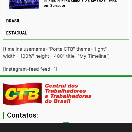
Cúpula Pública Mundial da América Latina
em Salvador
BRASIL
ESTADUAL
[timeline username="PortalCTB" theme="light"
width="100%" height="400" title="My Timeline"]
[instagram-feed feed=1]
Contatos:
secgeral@ctb.org.br