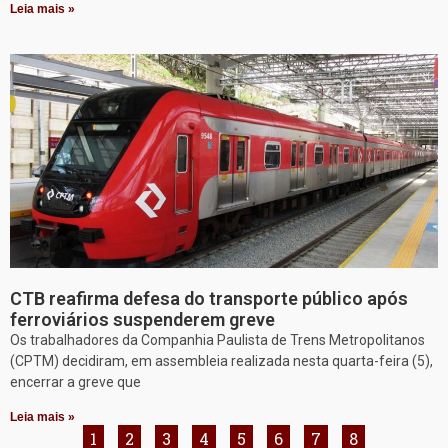
Leia mais »
CTB reafirma defesa do transporte público após
ferroviários suspenderem greve
Os trabalhadores da Companhia Paulista de Trens Metropolitanos
(CPTM) decidiram, em assembleia realizada nesta quarta-feira (5),
encerrar a greve que
Leia mais »
1
2
3
4
5
6
7
8