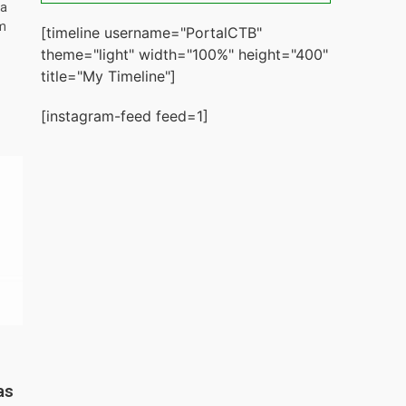
ta
m
[timeline username="PortalCTB"
theme="light" width="100%" height="400"
title="My Timeline"]
[instagram-feed feed=1]
as