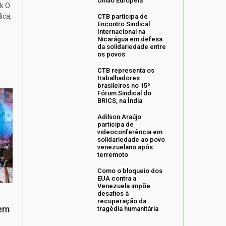
União Europeia
k O
ica,
CTB participa de
Encontro Sindical
Internacional na
Nicarágua em defesa
da solidariedade entre
os povos
CTB representa os
trabalhadores
brasileiros no 15º
Fórum Sindical do
BRICS, na Índia
Adilson Araújo
participa de
videoconferência em
solidariedade ao povo
venezuelano após
terremoto
Como o bloqueio dos
EUA contra a
Venezuela impõe
desafios à
recuperação da
 em
tragédia humanitária