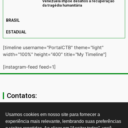
Venezuela impõe desafios à recuperação
da tragédia humanitária
BRASIL
ESTADUAL
[timeline username="PortalCTB" theme="light"
width="100%" height="400" title="My Timeline"]
[instagram-feed feed=1]
Contatos:
secgeral@ctb.org.br
Usamos cookies em nosso site para fornecer a 
experiência mais relevante, lembrando suas preferências 
11 3874-0040