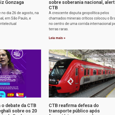
iz Gonzaga
sobre soberania nacional, aler
CTB
 no dia 26 de agosto, na
A crescente disputa geopolítica pelos
al, em São Paulo, e
chamados minerais críticos colocou o Bra
intelectual
no centro de uma corrida internacional p
terras raras.
Leia mais »
a o debate da CTB
CTB reafirma defesa do
ghali sobre os 20
transporte público após