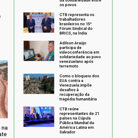
da solidariedade entre
os povos
CTB representa os
o
trabalhadores
brasileiros no 15º
Fórum Sindical do
BRICS, na Índia
Adilson Araújo
participa de
videoconferência em
solidariedade ao povo
venezuelano após
terremoto
Como o bloqueio dos
EUA contra a
Venezuela impõe
desafios à
recuperação da
tragédia humanitária
CTB reúne
representantes de 21
países na Cúpula
Pública Mundial da
 na
América Latina em
Salvador
ate