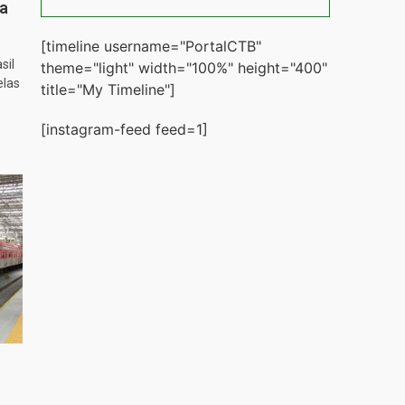
ta
[timeline username="PortalCTB"
sil
theme="light" width="100%" height="400"
elas
title="My Timeline"]
[instagram-feed feed=1]