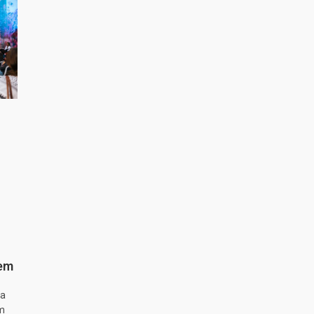
 em
ta
m