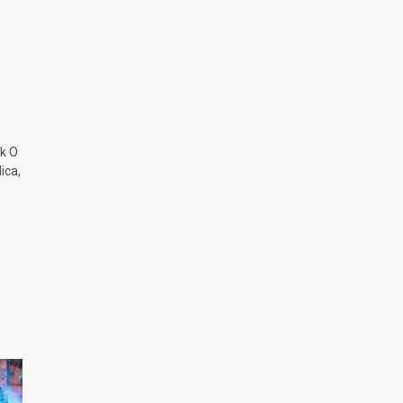
k O
ica,