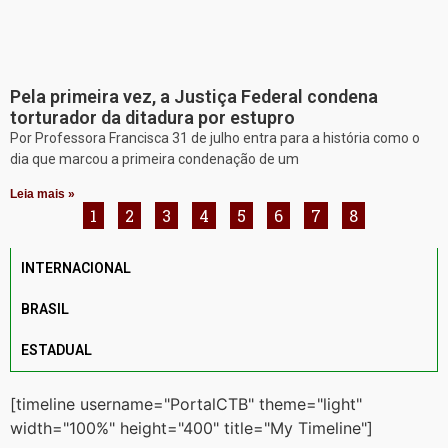
Pela primeira vez, a Justiça Federal condena
torturador da ditadura por estupro
Por Professora Francisca 31 de julho entra para a história como o
dia que marcou a primeira condenação de um
Leia mais »
1
2
3
4
5
6
7
8
INTERNACIONAL
BRASIL
ESTADUAL
[timeline username="PortalCTB" theme="light"
width="100%" height="400" title="My Timeline"]