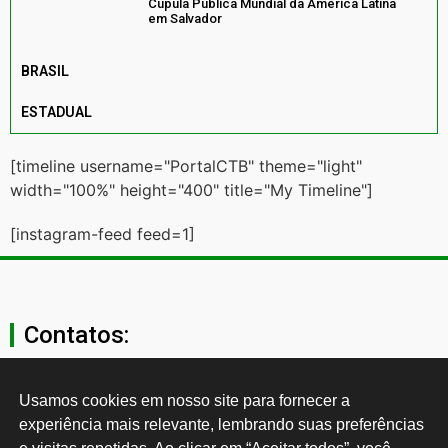
Cúpula Pública Mundial da América Latina
em Salvador
BRASIL
ESTADUAL
[timeline username="PortalCTB" theme="light"
width="100%" height="400" title="My Timeline"]
[instagram-feed feed=1]
Contatos:
secgeral@ctb.org.br
Usamos cookies em nosso site para fornecer a 
experiência mais relevante, lembrando suas preferências 
11 3874-0040