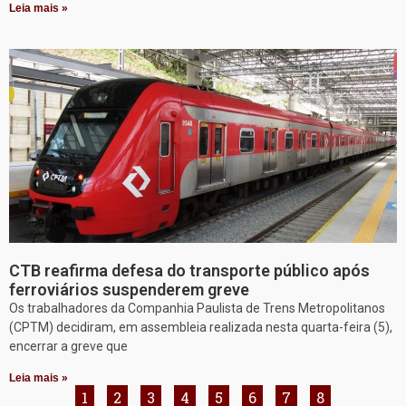
Leia mais »
CTB reafirma defesa do transporte público após
ferroviários suspenderem greve
Os trabalhadores da Companhia Paulista de Trens Metropolitanos
(CPTM) decidiram, em assembleia realizada nesta quarta-feira (5),
encerrar a greve que
Leia mais »
1
2
3
4
5
6
7
8