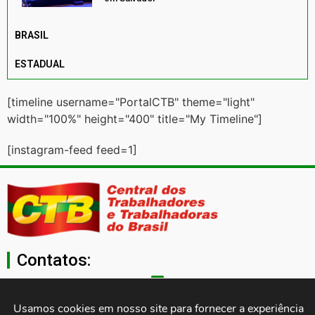
BRASIL
ESTADUAL
[timeline username="PortalCTB" theme="light"
width="100%" height="400" title="My Timeline"]
[instagram-feed feed=1]
Contatos:
secgeral@ctb.org.br
Usamos cookies em nosso site para fornecer a experiência 