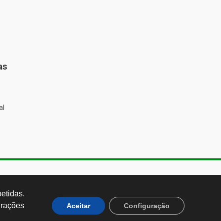
as
%
al
de Almeida, 1843, Sumaré São
 Brasil CEP: 01251-001
tidas. 
rações 
Aceitar
Configuração