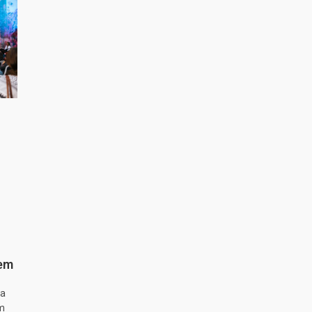
 em
ta
m