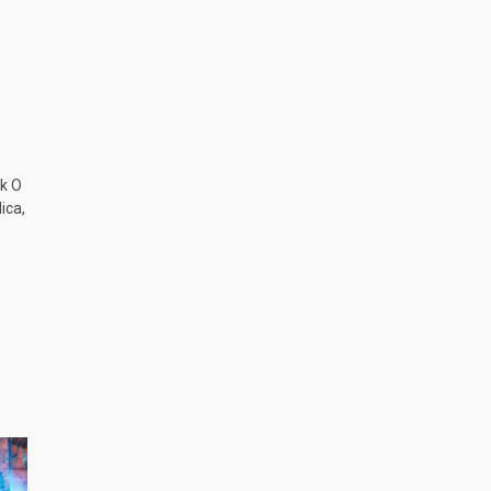
k O
ica,