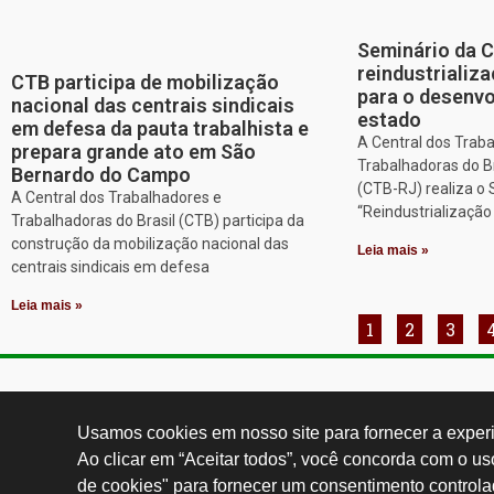
Seminário da 
reindustriali
CTB participa de mobilização
para o desenv
nacional das centrais sindicais
estado
em defesa da pauta trabalhista e
A Central dos Trab
prepara grande ato em São
Trabalhadoras do Br
Bernardo do Campo
(CTB-RJ) realiza o
A Central dos Trabalhadores e
“Reindustrializaçã
Trabalhadoras do Brasil (CTB) participa da
construção da mobilização nacional das
Leia mais »
centrais sindicais em defesa
Leia mais »
1
2
3
Contatos:
secgeral@
Usamos cookies em nosso site para fornecer a experiê
Ao clicar em “Aceitar todos”, você concorda com o u
de cookies" para fornecer um consentimento controla