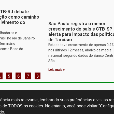
CTB-RJ debate
zação como caminho
olvimento do
São Paulo registra o menor
crescimento do país e CTB-SP
alhadores e
alerta para impacto das polític
asil no Rio de Janeiro
de Tarcísio
 Seminário
Estado teve crescimento de apenas 0,4
o como Base da
nos últimos 12 meses, abaixo da média
nacional, segundo dados do Banco Centr
São
Leia mais »
4
5
6
7
8
Rua Cardoso 
ctb.org.br
11 3874-0040
Paulo - SP -
ncia mais relevante, lembrando suas preferências e visitas repe
so de TODOS os cookies. No entanto, você pode visitar "Configu
do.
Desenvolvido por: