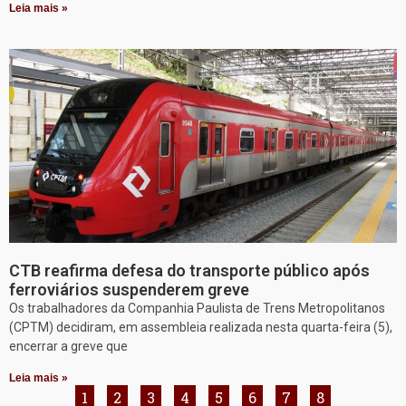
Leia mais »
CTB reafirma defesa do transporte público após
ferroviários suspenderem greve
Os trabalhadores da Companhia Paulista de Trens Metropolitanos
(CPTM) decidiram, em assembleia realizada nesta quarta-feira (5),
encerrar a greve que
Leia mais »
1
2
3
4
5
6
7
8