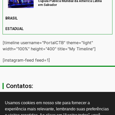
Cúpula Pública Mundial da América Latina
em Salvador
BRASIL
ESTADUAL
[timeline username="PortalCTB" theme="light"
width="100%" height="400" title="My Timeline"]
[instagram-feed feed=1]
Contatos:
secgeral@ctb.org.br
Usamos cookies em nosso site para fornecer a 
experiência mais relevante, lembrando suas preferências 
11 3874-0040