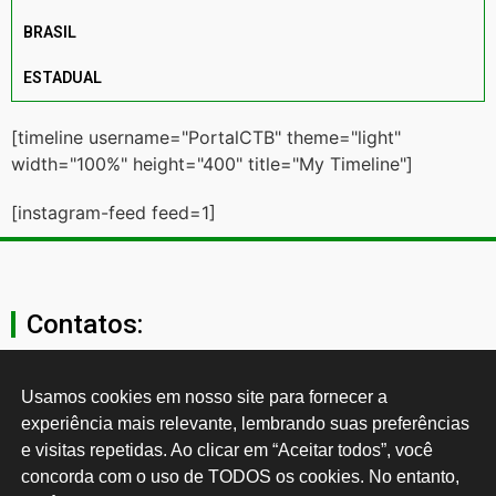
BRASIL
ESTADUAL
[timeline username="PortalCTB" theme="light"
width="100%" height="400" title="My Timeline"]
[instagram-feed feed=1]
Contatos:
secgeral@ctb.org.br
Usamos cookies em nosso site para fornecer a 
experiência mais relevante, lembrando suas preferências 
11 3874-0040
e visitas repetidas. Ao clicar em “Aceitar todos”, você 
concorda com o uso de TODOS os cookies. No entanto, 
Rua Cardoso de Almeida, 1843, Sumaré São Paulo - SP -