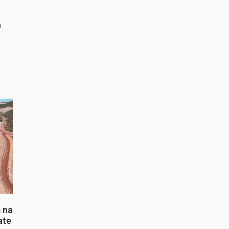
o
 na
ate