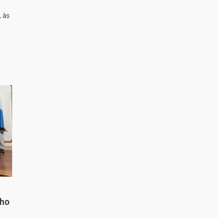
, às
nho