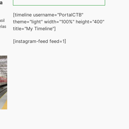
ta
[timeline username="PortalCTB"
sil
theme="light" width="100%" height="400"
elas
title="My Timeline"]
[instagram-feed feed=1]