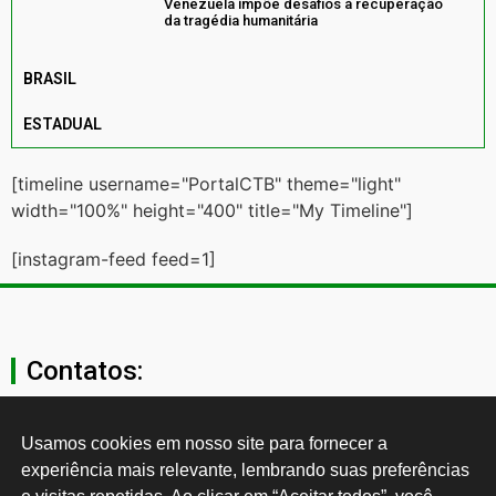
Venezuela impõe desafios à recuperação
da tragédia humanitária
BRASIL
ESTADUAL
[timeline username="PortalCTB" theme="light"
width="100%" height="400" title="My Timeline"]
[instagram-feed feed=1]
Contatos:
secgeral@ctb.org.br
Usamos cookies em nosso site para fornecer a 
experiência mais relevante, lembrando suas preferências 
11 3874-0040