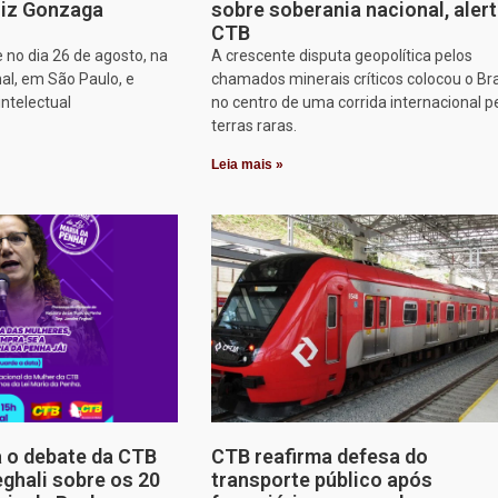
iz Gonzaga
sobre soberania nacional, aler
CTB
 no dia 26 de agosto, na
A crescente disputa geopolítica pelos
al, em São Paulo, e
chamados minerais críticos colocou o Bra
intelectual
no centro de uma corrida internacional p
terras raras.
Leia mais »
a o debate da CTB
CTB reafirma defesa do
ghali sobre os 20
transporte público após