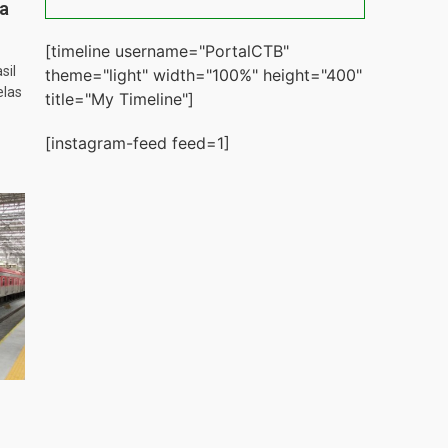
ta
[timeline username="PortalCTB"
sil
theme="light" width="100%" height="400"
elas
title="My Timeline"]
[instagram-feed feed=1]