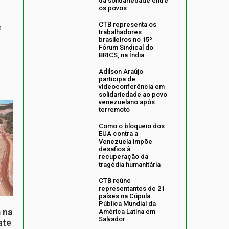
da solidariedade entre
os povos
CTB representa os
o
trabalhadores
brasileiros no 15º
Fórum Sindical do
BRICS, na Índia
Adilson Araújo
participa de
videoconferência em
solidariedade ao povo
venezuelano após
terremoto
Como o bloqueio dos
EUA contra a
Venezuela impõe
desafios à
recuperação da
tragédia humanitária
CTB reúne
representantes de 21
países na Cúpula
Pública Mundial da
 na
América Latina em
Salvador
ate