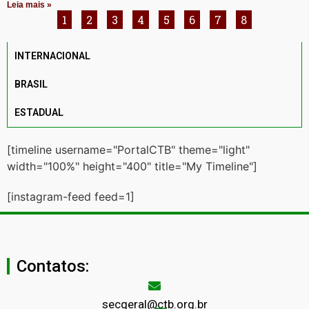
Leia mais »
1
2
3
4
5
6
7
8
INTERNACIONAL
BRASIL
ESTADUAL
[timeline username="PortalCTB" theme="light"
width="100%" height="400" title="My Timeline"]
[instagram-feed feed=1]
Contatos:
secgeral@ctb.org.br