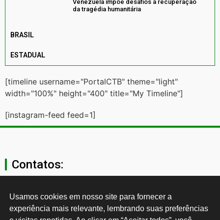
Venezuela impõe desafios à recuperação
da tragédia humanitária
BRASIL
ESTADUAL
[timeline username="PortalCTB" theme="light"
width="100%" height="400" title="My Timeline"]
[instagram-feed feed=1]
Contatos:
secgeral@ctb.org.br
Usamos cookies em nosso site para fornecer a 
experiência mais relevante, lembrando suas preferências 
11 3874-0040