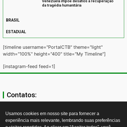
Venezuela impõe desafios à recuperação
da tragédia humanitária
BRASIL
ESTADUAL
[timeline username="PortalCTB" theme="light"
width="100%" height="400" title="My Timeline"]
[instagram-feed feed=1]
Contatos:
secgeral@ctb.org.br
Usamos cookies em nosso site para fornecer a 
experiência mais relevante, lembrando suas preferências 
11 3874-0040