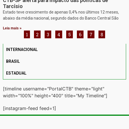
CTB-SP alerta para impacto das políticas de
Tarcísio
Estado teve crescimento de apenas 0,4% nos últimos 12 meses,
abaixo da média nacional, segundo dados do Banco Central São
Leia mais »
1
2
3
4
5
6
7
8
INTERNACIONAL
BRASIL
ESTADUAL
[timeline username="PortalCTB" theme="light"
width="100%" height="400" title="My Timeline"]
[instagram-feed feed=1]