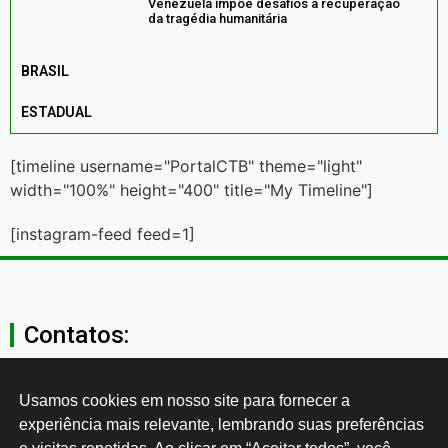
Venezuela impõe desafios à recuperação
da tragédia humanitária
BRASIL
ESTADUAL
[timeline username="PortalCTB" theme="light"
width="100%" height="400" title="My Timeline"]
[instagram-feed feed=1]
Contatos:
secgeral@ctb.org.br
Usamos cookies em nosso site para fornecer a 
experiência mais relevante, lembrando suas preferências 
11 3874-0040