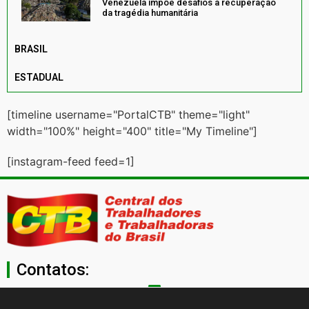
Venezuela impõe desafios à recuperação
da tragédia humanitária
BRASIL
ESTADUAL
[timeline username="PortalCTB" theme="light"
width="100%" height="400" title="My Timeline"]
[instagram-feed feed=1]
Contatos:
secgeral@ctb.org.br