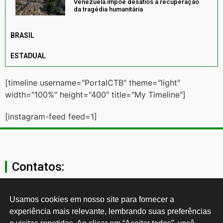
Venezuela impõe desafios à recuperação
da tragédia humanitária
BRASIL
ESTADUAL
[timeline username="PortalCTB" theme="light"
width="100%" height="400" title="My Timeline"]
[instagram-feed feed=1]
Contatos:
secgeral@ctb.org.br
Usamos cookies em nosso site para fornecer a 
experiência mais relevante, lembrando suas preferências 
11 3874-0040