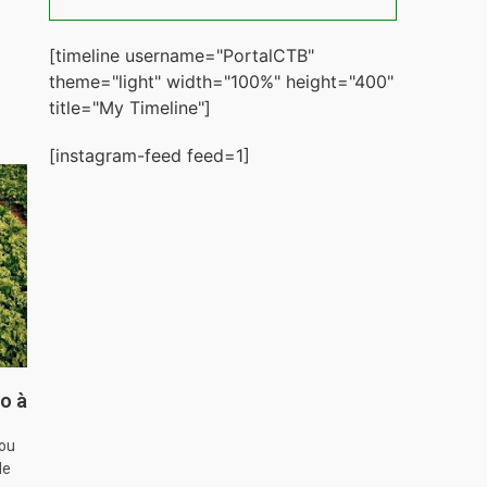
[timeline username="PortalCTB"
theme="light" width="100%" height="400"
title="My Timeline"]
[instagram-feed feed=1]
o à
hou
de