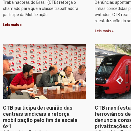
Trabalhadoras do Brasil (CTB) reforça o
Denúncias apontam
chamado para que a classe trabalhadora
linhas concedidas p
participe da Mobilização
evitados; CTB reafi
reestatização do s
Leia mais »
Leia mais »
CTB participa de reunião das
CTB manifesta 
centrais sindicais e reforça
ferroviários d
mobilização pelo fim da escala
denuncia cons
6×1
privatizações 