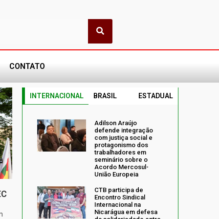
CONTATO
INTERNACIONAL
BRASIL
ESTADUAL
Adilson Araújo
defende integração
com justiça social e
protagonismo dos
trabalhadores em
seminário sobre o
Acordo Mercosul-
União Europeia
CTB participa de
EC
Encontro Sindical
Internacional na
Nicarágua em defesa
m