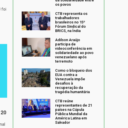
da solidariedade entre
os povos
 foi
CTB representa os
trabalhadores
brasileiros no 15º
Fórum Sindical do
BRICS, na Índia
Adilson Araújo
participa de
videoconferência em
solidariedade ao povo
venezuelano após
terremoto
Como o bloqueio dos
EUA contra a
Venezuela impõe
desafios à
recuperação da
tragédia humanitária
CTB reúne
representantes de 21
países na Cúpula
 20
Pública Mundial da
América Latina em
Salvador
nal