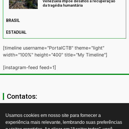
Venezuela impõe desafios à recuperação
da tragédia humanitária
BRASIL
ESTADUAL
[timeline username="PortalCTB" theme="light"
width="100%" height="400" title="My Timeline"]
[instagram-feed feed=1]
Contatos:
secgeral@ctb.org.br
Usamos cookies em nosso site para fornecer a 
experiência mais relevante, lembrando suas preferências 
11 3874-0040