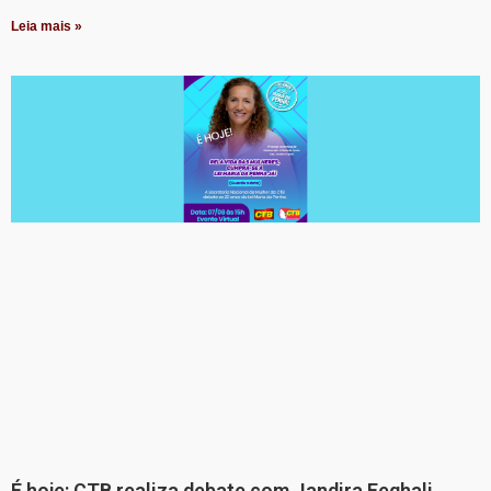
Leia mais »
É hoje: CTB realiza debate com Jandira Feghali