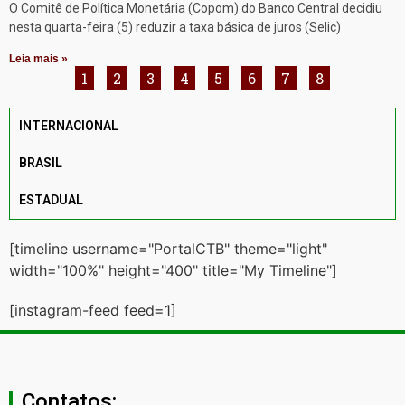
O Comitê de Política Monetária (Copom) do Banco Central decidiu
nesta quarta-feira (5) reduzir a taxa básica de juros (Selic)
Leia mais »
1
2
3
4
5
6
7
8
INTERNACIONAL
BRASIL
ESTADUAL
[timeline username="PortalCTB" theme="light"
width="100%" height="400" title="My Timeline"]
[instagram-feed feed=1]
Contatos: