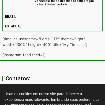
Venezuela impõe desafios à recuperação
da tragédia humanitária
BRASIL
ESTADUAL
[timeline username="PortalCTB" theme="light"
width="100%" height="400" title="My Timeline"]
[instagram-feed feed=1]
Contatos:
secgeral@ctb.org.br
Usamos cookies em nosso site para fornecer a 
experiência mais relevante, lembrando suas preferências 
11 3874-0040