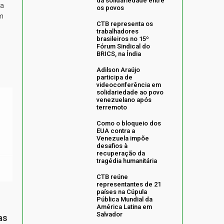
da solidariedade entre
ta
os povos
m
CTB representa os
trabalhadores
brasileiros no 15º
Fórum Sindical do
BRICS, na Índia
Adilson Araújo
participa de
videoconferência em
solidariedade ao povo
venezuelano após
terremoto
Como o bloqueio dos
EUA contra a
Venezuela impõe
desafios à
recuperação da
tragédia humanitária
CTB reúne
representantes de 21
países na Cúpula
Pública Mundial da
América Latina em
Salvador
as