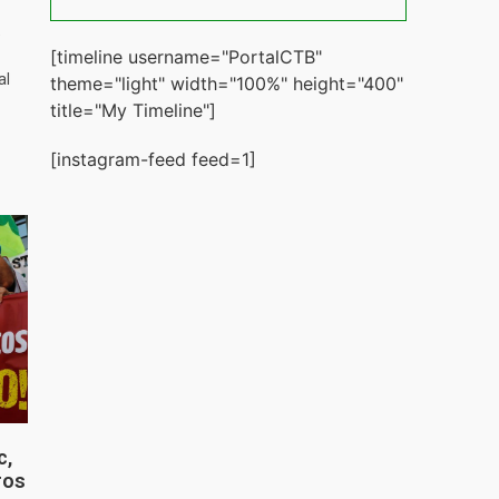
%
[timeline username="PortalCTB"
al
theme="light" width="100%" height="400"
title="My Timeline"]
[instagram-feed feed=1]
c,
ros