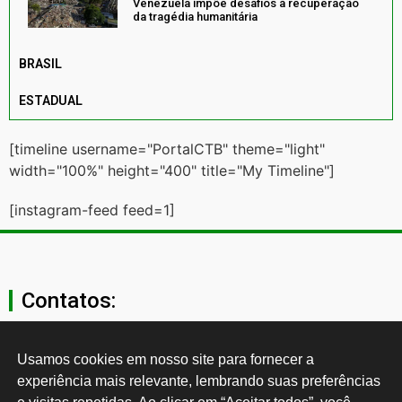
Venezuela impõe desafios à recuperação
da tragédia humanitária
BRASIL
ESTADUAL
[timeline username="PortalCTB" theme="light"
width="100%" height="400" title="My Timeline"]
[instagram-feed feed=1]
Contatos:
secgeral@ctb.org.br
Usamos cookies em nosso site para fornecer a 
experiência mais relevante, lembrando suas preferências 
11 3874-0040