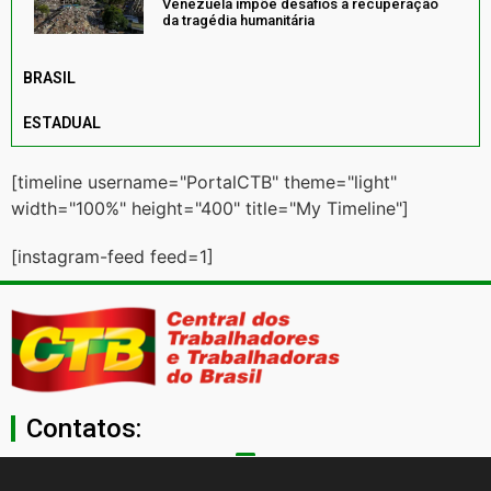
Venezuela impõe desafios à recuperação
da tragédia humanitária
BRASIL
ESTADUAL
[timeline username="PortalCTB" theme="light"
width="100%" height="400" title="My Timeline"]
[instagram-feed feed=1]
Contatos:
secgeral@ctb.org.br