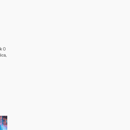
k O
ica,