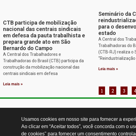
Seminário da 
reindustriali
CTB participa de mobilização
para o desenv
nacional das centrais sindicais
estado
em defesa da pauta trabalhista e
A Central dos Trab
prepara grande ato em São
Trabalhadoras do Br
Bernardo do Campo
(CTB-RJ) realiza o
A Central dos Trabalhadores e
“Reindustrializaçã
Trabalhadoras do Brasil (CTB) participa da
construção da mobilização nacional das
Leia mais »
centrais sindicais em defesa
Leia mais »
1
2
3
Contatos:
secgeral@
Usamos cookies em nosso site para fornecer a experiê
Ao clicar em “Aceitar todos”, você concorda com o u
de cookies" para fornecer um consentimento controla