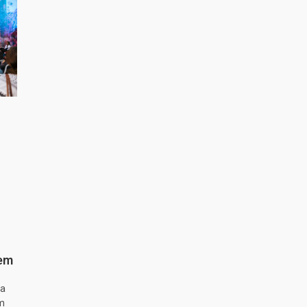
 em
ta
m