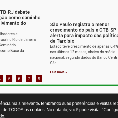
CTB-RJ debate
zação como caminho
olvimento do
São Paulo registra o menor
crescimento do país e CTB-SP
alhadores e
alerta para impacto das polític
asil no Rio de Janeiro
de Tarcísio
 Seminário
Estado teve crescimento de apenas 0,4
o como Base da
nos últimos 12 meses, abaixo da média
nacional, segundo dados do Banco Centr
São
Leia mais »
4
5
6
7
8
Rua Cardoso 
ctb.org.br
11 3874-0040
Paulo - SP -
ncia mais relevante, lembrando suas preferências e visitas repe
so de TODOS os cookies. No entanto, você pode visitar "Configu
do.
Desenvolvido por: