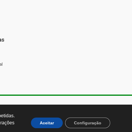
as
%
al
de Almeida, 1843, Sumaré São
 Brasil CEP: 01251-001
tidas. 
rações 
Aceitar
Configuração