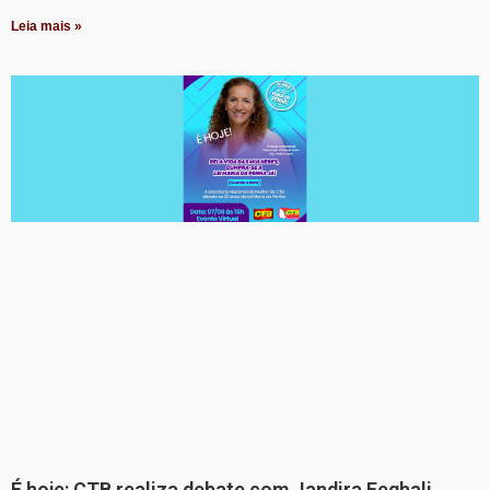
Leia mais »
É hoje: CTB realiza debate com Jandira Feghali