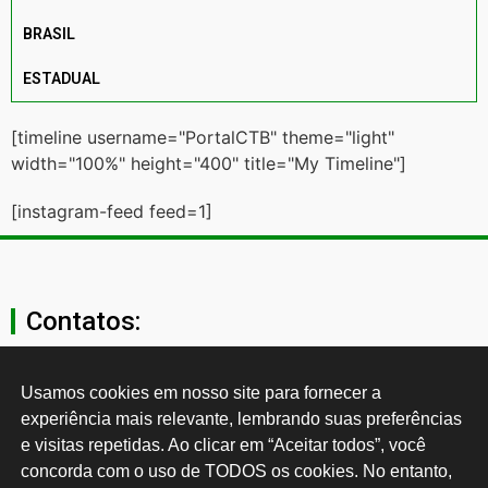
BRASIL
ESTADUAL
[timeline username="PortalCTB" theme="light"
width="100%" height="400" title="My Timeline"]
[instagram-feed feed=1]
Contatos:
secgeral@ctb.org.br
Usamos cookies em nosso site para fornecer a 
experiência mais relevante, lembrando suas preferências 
11 3874-0040
e visitas repetidas. Ao clicar em “Aceitar todos”, você 
concorda com o uso de TODOS os cookies. No entanto, 
Rua Cardoso de Almeida, 1843, Sumaré São Paulo - SP -