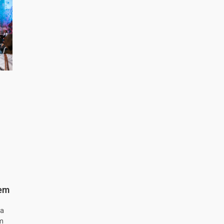
 em
ta
m