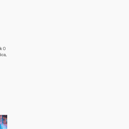
k O
ica,