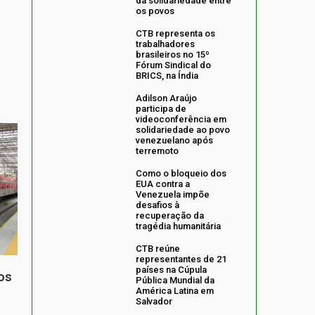
da solidariedade entre
os povos
CTB representa os
trabalhadores
brasileiros no 15º
Fórum Sindical do
BRICS, na Índia
Adilson Araújo
participa de
videoconferência em
solidariedade ao povo
venezuelano após
terremoto
Como o bloqueio dos
EUA contra a
Venezuela impõe
desafios à
recuperação da
tragédia humanitária
CTB reúne
representantes de 21
países na Cúpula
os
Pública Mundial da
América Latina em
Salvador