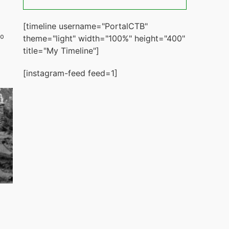
[timeline username="PortalCTB"
ão
theme="light" width="100%" height="400"
title="My Timeline"]
[instagram-feed feed=1]