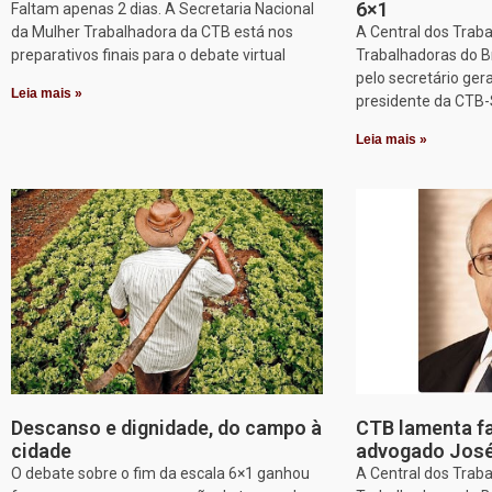
6×1
Faltam apenas 2 dias. A Secretaria Nacional
da Mulher Trabalhadora da CTB está nos
A Central dos Trab
preparativos finais para o debate virtual
Trabalhadoras do Br
pelo secretário gera
Leia mais »
presidente da CTB-
Leia mais »
Descanso e dignidade, do campo à
CTB lamenta f
cidade
advogado José
O debate sobre o fim da escala 6×1 ganhou
A Central dos Trab