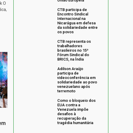
União Europeia
k O
ica,
CTB participa de
Encontro Sindical
Internacional na
Nicarágua em defesa
da solidariedade entre
os povos
CTB representa os
trabalhadores
brasileiros no 15º
Fórum Sindical do
BRICS, na Índia
Adilson Araújo
participa de
videoconferência em
solidariedade ao povo
venezuelano após
terremoto
Como o bloqueio dos
EUA contra a
Venezuela impõe
desafios à
recuperação da
 em
tragédia humanitária