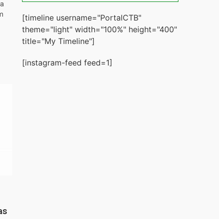
ta
m
[timeline username="PortalCTB"
theme="light" width="100%" height="400"
title="My Timeline"]
[instagram-feed feed=1]
as