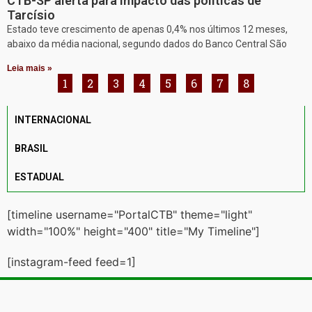
CTB-SP alerta para impacto das políticas de
Tarcísio
Estado teve crescimento de apenas 0,4% nos últimos 12 meses,
abaixo da média nacional, segundo dados do Banco Central São
Leia mais »
1
2
3
4
5
6
7
8
INTERNACIONAL
BRASIL
ESTADUAL
[timeline username="PortalCTB" theme="light"
width="100%" height="400" title="My Timeline"]
[instagram-feed feed=1]