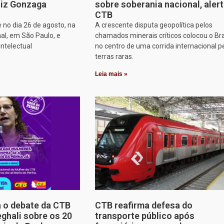
iz Gonzaga
sobre soberania nacional, aler
CTB
 no dia 26 de agosto, na
A crescente disputa geopolítica pelos
al, em São Paulo, e
chamados minerais críticos colocou o Bra
intelectual
no centro de uma corrida internacional p
terras raras.
Leia mais »
a o debate da CTB
CTB reafirma defesa do
ghali sobre os 20
transporte público após