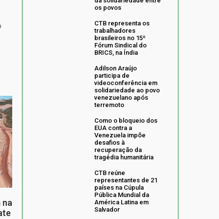
da solidariedade entre
os povos
CTB representa os
o
trabalhadores
brasileiros no 15º
Fórum Sindical do
BRICS, na Índia
Adilson Araújo
participa de
videoconferência em
solidariedade ao povo
venezuelano após
terremoto
Como o bloqueio dos
EUA contra a
Venezuela impõe
desafios à
recuperação da
tragédia humanitária
CTB reúne
representantes de 21
países na Cúpula
Pública Mundial da
 na
América Latina em
Salvador
ate