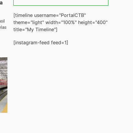
ta
[timeline username="PortalCTB"
sil
theme="light" width="100%" height="400"
elas
title="My Timeline"]
[instagram-feed feed=1]