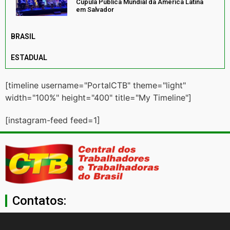
Cúpula Pública Mundial da América Latina
em Salvador
BRASIL
ESTADUAL
[timeline username="PortalCTB" theme="light"
width="100%" height="400" title="My Timeline"]
[instagram-feed feed=1]
Contatos:
secgeral@ctb.org.br